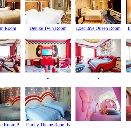
in Room
Deluxe Twin Room
Executive Queen Room
E
me Room B
Family Theme Room B