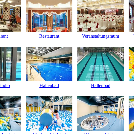
rant
Restaurant
Veranstaltungsraum
studio
Hallenbad
Hallenbad