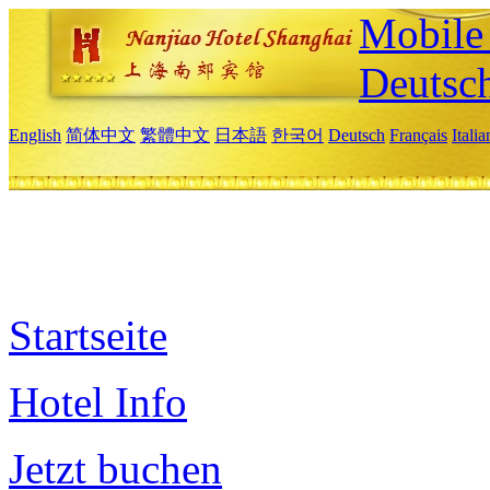
Mobile 
Deutsc
English
简体中文
繁體中文
日本語
한국어
Deutsch
Français
Itali
Startseite
Hotel Info
Jetzt buchen