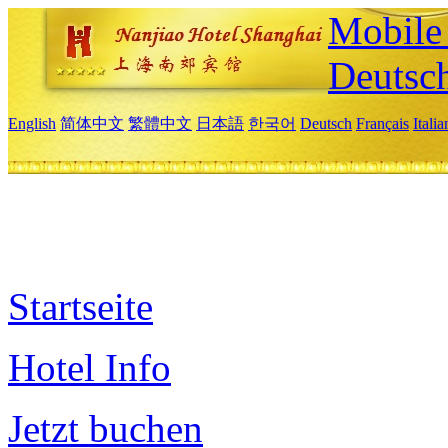
Mobile 
Deutsc
English
简体中文
繁體中文
日本語
한국어
Deutsch
Français
Itali
Startseite
Hotel Info
Jetzt buchen