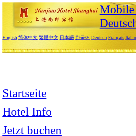
Mobile 
Deutsc
English
简体中文
繁體中文
日本語
한국어
Deutsch
Français
Itali
Startseite
Hotel Info
Jetzt buchen