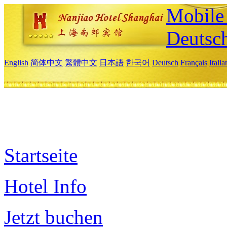
Mobile 
Deutsc
English
简体中文
繁體中文
日本語
한국어
Deutsch
Français
Itali
Startseite
Hotel Info
Jetzt buchen