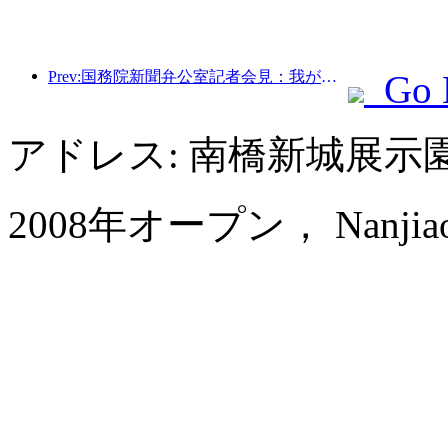
Prev:国務院新聞弁公室記者会見：我が国の越境旅行収入は今年上半期に42％増加した
Go 
アドレス: 南橋新城展示
2008年オープン， Nanjiao H