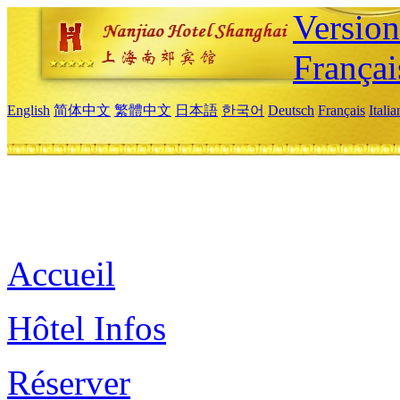
Versio
Françai
English
简体中文
繁體中文
日本語
한국어
Deutsch
Français
Itali
Accueil
Hôtel Infos
Réserver